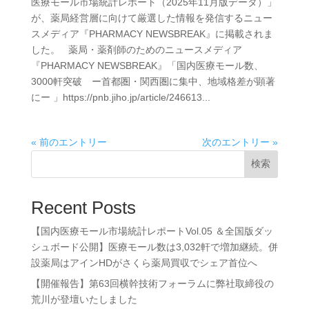
医療モール市場統計レポート（2025年11月版データ）」
が、薬局経営層に向けて厳選した情報を発信するニュー
スメディア『PHARMACY NEWSBREAK』に掲載されま
した。 薬局・薬剤師のためのニュースメディア
『PHARMACY NEWSBREAK』「国内医療モール数、
3000軒突破 ー首都圏・関西圏に集中、地域格差が顕著
にー 」https://pnb.jiho.jp/article/246613...
« 前のエントリー
次のエントリー »
検索
Recent Posts
【国内医療モール市場統計レポートVol.05 ＆全国版ダッ
シュボード公開】医療モール数は3,032軒で増加継続。併
設薬局はアインHDがさくら薬局買収でシェア首位へ
【開催報告】第63回横幹技術フォーラムに弊社取締役の
荒川が登壇いたしました