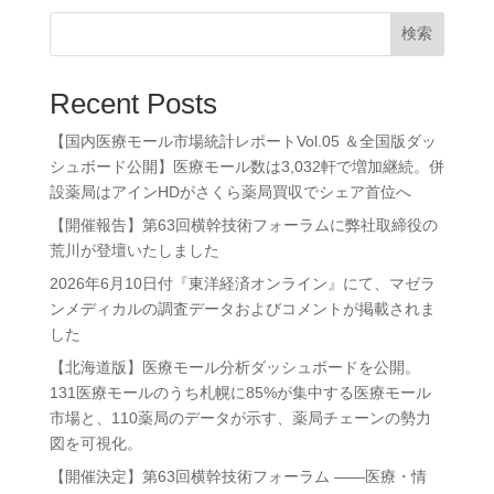
検索
Recent Posts
【国内医療モール市場統計レポートVol.05 ＆全国版ダッ
シュボード公開】医療モール数は3,032軒で増加継続。併
設薬局はアインHDがさくら薬局買収でシェア首位へ
【開催報告】第63回横幹技術フォーラムに弊社取締役の
荒川が登壇いたしました
2026年6月10日付『東洋経済オンライン』にて、マゼラ
ンメディカルの調査データおよびコメントが掲載されま
した
【北海道版】医療モール分析ダッシュボードを公開。
131医療モールのうち札幌に85%が集中する医療モール
市場と、110薬局のデータが示す、薬局チェーンの勢力
図を可視化。
【開催決定】第63回横幹技術フォーラム ——医療・情