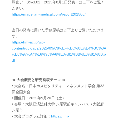
調査データvol.02（2025年8月1日発表）は以下をご覧く
ださい。
https://magellan-medical.com/report202508/
当日の発表に用いた予稿原稿は以下よりご覧いただけま
す。
https://hm-ac.jp/wp-
content/uploads/2025/09/C8%EF%BC%8E%E4%BC%8A
%E8%97%A4%E6%95%A6%E3%81%BB%E3%81%8B.p
df
≪ 大会概要と研究発表テーマ ≫
• 大会名：日本ホスピタリティ・マネジメント学会 第33
回全国大会
• 開催日：2025年9月20日（土）
• 会場：大阪経済法科大学 八尾駅前キャンパス（大阪府
八尾市）
• 大会プログラム詳細：
https://hm-