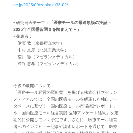
ac.jp/2025/09/zenkoku33-02/
• 研究発表テーマ：
「医療モールの最適規模の実証－
2025年全国悉皆調査を踏まえて－」
• 発表者：
伊藤 敦（京都府立大学）
中村 文彦（北見工業大学）
荒川 徹（マゼランメディカル）
渋谷 悠希（マゼランメディカル）
今後の展開について：
「医療モール経営の羅針盤」を掲げる株式会社マゼラン
メディカルでは、全国の医療モールを網羅した独自デー
タベースに基づく「国内医療モール市場統計レポート」
や「国内医療モール経営実態 医師アンケート結果」を定
期的に公開していく予定です。さらに、医療モール経営
者へのインタビュー記事や調査レポートを通じて、医療