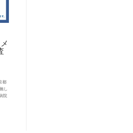
と
ンメ
査
京都
施し
病院