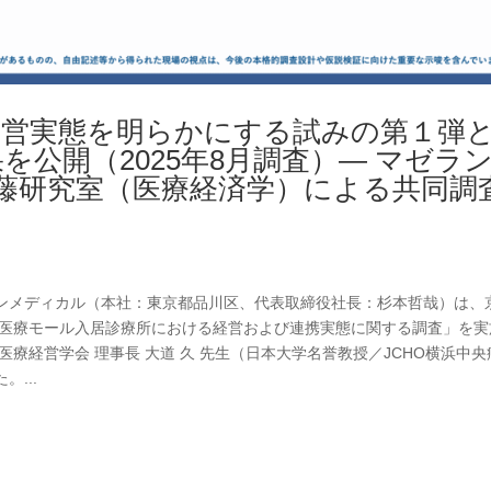
経営実態を明らかにする試みの第１弾
公開（2025年8月調査）― マゼラ
藤研究室（医療経済学）による共同調
ンメディカル（本社：東京都品川区、代表取締役社長：杉本哲哉）は、
「医療モール入居診療所における経営および連携実態に関する調査」を実
療経営学会 理事長 大道 久 先生（日本大学名誉教授／JCHO横浜中央
...