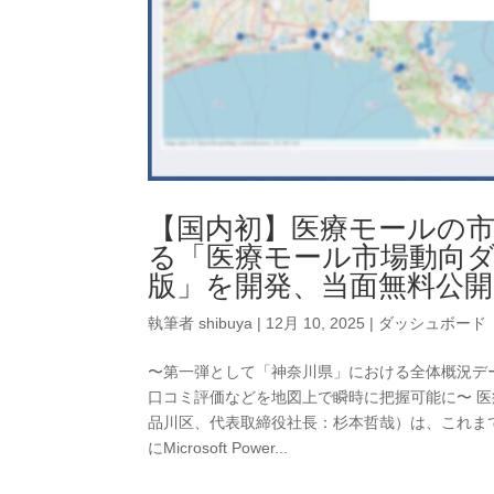
【国内初】医療モールの
る「医療モール市場動向ダ
版」を開発、当面無料公
執筆者
shibuya
|
12月 10, 2025
|
ダッシュボード
〜第一弾として「神奈川県」における全体概況デー
口コミ評価などを地図上で瞬時に把握可能に〜 
品川区、代表取締役社長：杉本哲哉）は、これま
にMicrosoft Power...