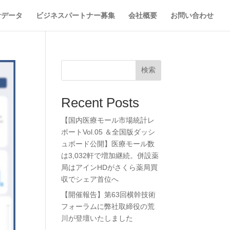
計データ
ビジネスパートナー募集
会社概要
お問い合わせ
検索
Recent Posts
【国内医療モール市場統計レ
ポートVol.05 ＆全国版ダッシ
ュボード公開】医療モール数
は3,032軒で増加継続。併設薬
局はアインHDがさくら薬局買
収でシェア首位へ
【開催報告】第63回横幹技術
フォーラムに弊社取締役の荒
川が登壇いたしました