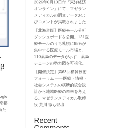
2026年6月10日付『東洋経済
オンライン』にて、マゼラン
メディカルの調査データおよ
びコメントが掲載されました
【北海道版】医療モール分析
ダッシュボードを公開。131医
療モールのうち札幌に85%が
集中する医療モール市場と、
110薬局のデータが示す、薬局
す
チェーンの勢力図を可視化。
β
【開催決定】第63回横幹技術
フォーラム ——医療・情報・
社会システムの横断的統合設
計から地域医療の未来を考え
le
る。マゼランメディカル取締
京都
役 荒川 徹も登壇
新た
Recent
Comments