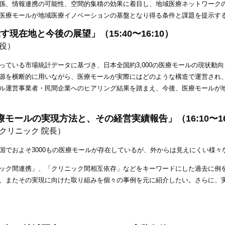
係、情報連携の可能性、空間的集積の効果に着目し、地域医療ネットワーク
医療モールが地域医療イノベーションの基盤となり得る条件と課題を提示す
す現在地と今後の展望」（15:40〜16:10）
締役）
ている市場統計データに基づき、日本全国約3,000の医療モールの現状動向を
源を横断的に用いながら、医療モールが実際にはどのような構造で運営され
ル運営事業者・民間企業へのヒアリング結果を踏まえ、今後、医療モールが
ールの実現方法と、その経営実績報告」（16:10〜16
クリニック 院長）
国でおよそ3000もの医療モールが存在しているが、外からは見えにくい様
ック間連携」、「クリニック間相互依存」などをキーワードにした過去に例
、またその実現に向けた取り組みを個々の事例を元に紹介したい。さらに、