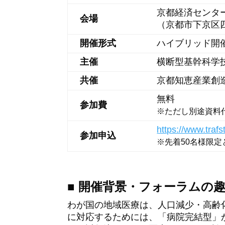
京都経済センター
会場
（京都市下京区
開催形式
ハイブリッド開
主催
横断型基幹科学
共催
京都知恵産業創
無料
参加費
※ただし別途資料代
https://www.traf
参加申込
※先着50名様限
■ 開催背景・フォーラムの
わが国の地域医療は、人口減少・高齢
に対応するためには、「病院完結型」