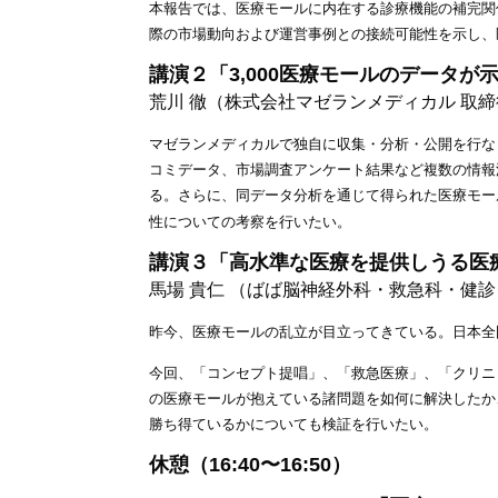
本報告では、医療モールに内在する診療機能の補完関
際の市場動向および運営事例との接続可能性を示し、
講演２「3,000医療モールのデータが示
荒川 徹（株式会社マゼランメディカル 取
マゼランメディカルで独自に収集・分析・公開を行なっ
コミデータ、市場調査アンケート結果など複数の情報
る。さらに、同データ分析を通じて得られた医療モー
性についての考察を行いたい。
講演３「高水準な医療を提供しうる医療モ
馬場 貴仁 （ばば脳神経外科・救急科・健診
昨今、医療モールの乱立が目立ってきている。日本全
今回、「コンセプト提唱」、「救急医療」、「クリニ
の医療モールが抱えている諸問題を如何に解決したか
勝ち得ているかについても検証を行いたい。
休憩（16:40〜16:50）