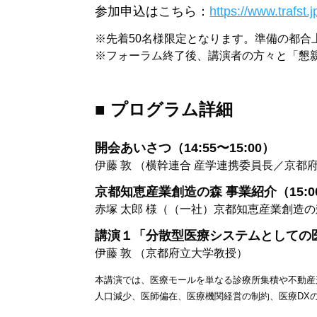
参加申込はこちら：
https://www.trafst
※先着50名様限定となります。準備の都合
※フォーラム終了後、講演者の方々と「懇
■ プログラム詳細
開会あいさつ（14:55〜15:00）
伊藤 敦 （横幹連合 産学連携委員長／京都
京都知恵産業創造の森 事業紹介（15:00
赤塚 太郎 様
（（一社）京都知恵産業創造の
講演１「分散型医療システムとしての医療
伊藤 敦 （京都府立大学教授）
本講演では、医療モールを単なる診療所集積や不動産
人口減少、医師偏在、医療機関経営の制約、医療DX