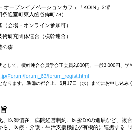
 オープンイノベーションカフェ「KOIN」3階
四条通室町東入函谷鉾町78）
催（会場・オンライン参加可）
技術研究団体連合（横幹連合）
造の森
として、横幹連合会員学会正会員2,000円、一般3,000円、学
st.jp/Forum/forum_63/forum_regist.html
定となります。準備の都合上、6月17日（水）までにお申し込み
趣旨
化、医師偏在、病院経営制約、医療DXの進展など、複
から、医療・介護・生活支援機能が有機的に連携する「