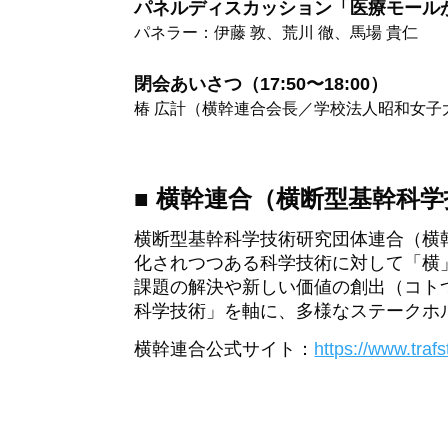
パネルディスカッション「医療モールが拓
パネラー：伊藤 敦、荒川 徹、馬場 貴仁
閉会あいさつ（17:50〜18:00）
椿 広計（横幹連合会長／学校法人昭和女子
■ 横幹連合（横断型基幹科
横断型基幹科学技術研究団体連合（横幹
化されつつある科学技術に対して「横
課題の解決や新しい価値の創出（コト
科学技術」を軸に、多様なステークホ
横幹連合公式サイト：
https://www.trafst