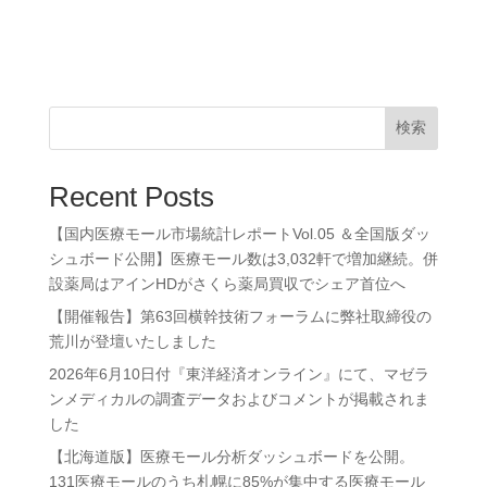
検索
Recent Posts
【国内医療モール市場統計レポートVol.05 ＆全国版ダッ
シュボード公開】医療モール数は3,032軒で増加継続。併
設薬局はアインHDがさくら薬局買収でシェア首位へ
【開催報告】第63回横幹技術フォーラムに弊社取締役の
荒川が登壇いたしました
2026年6月10日付『東洋経済オンライン』にて、マゼラ
ンメディカルの調査データおよびコメントが掲載されま
した
【北海道版】医療モール分析ダッシュボードを公開。
131医療モールのうち札幌に85%が集中する医療モール